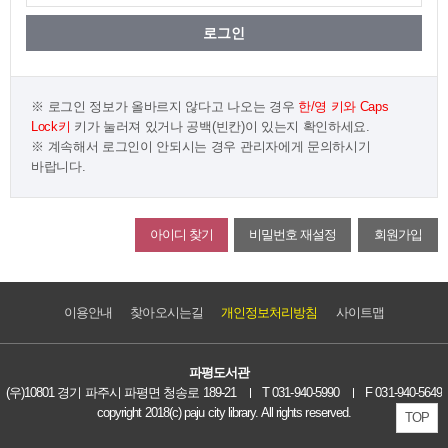
로그인 정보가 올바르지 않다고 나오는 경우
한/영 키와 Caps
Lock키
키가 눌러져 있거나
공백(빈칸)이 있는지 확인하세요.
계속해서 로그인이 안되시는 경우 관리자에게 문의하시기
바랍니다.
아이디 찾기
비밀번호 재설정
회원가입
이용안내
찾아오시는길
개인정보처리방침
사이트맵
파평도서관
(우)10801 경기 파주시 파평면 청송로 189-21
T 031-940-5990
F 031-940-5649
copyright 2018(c) paju city library. All rights reserved.
TOP