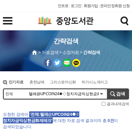
인트로
로그인
회원가입
온라인정회원 신청
간략검색
> 자료검색 > 소장자료 >
간략검색
인기자료
흔한남매
그리스로마신화
히가시노게이고
오디세이아
에그박사
종이접기
슈뻘맨
검색
결과내재검색
요청한 검색어
'전체:텔레@UPCOIN24✺♢
정치자금믹싱현금화재테크'
에 대한
자료 검색 결과
이며 총
0건
이
검색되었습니다.