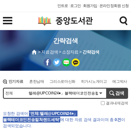
인트로
로그인
회원가입
온라인정회원 신청
간략검색
> 자료검색 > 소장자료 >
간략검색
인기자료
흔한남매
그리스로마신화
히가시노게이고
에그박사
종이접기
만화
오디세이아
검색
결과내재검색
요청한 검색어
'전체:텔레@UPCOIN24♦」
블랙테더코인전송컬쳐랜드세탁'
에 대한
자료 검색 결과
이며 총
0건
이
검색되었습니다.