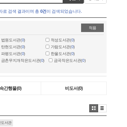
자료 검색 결과
이며 총
0건
이 검색되었습니다.
적용
법원도서관(
0
)
적성도서관(
0
)
탄현도서관(
0
)
가람도서관(
0
)
파평도서관(
0
)
한울도서관(
0
)
금촌무지개작은도서관(
0
)
금곡작은도서관(
0
)
속간행물
(0)
비도서
(0)
은도서관