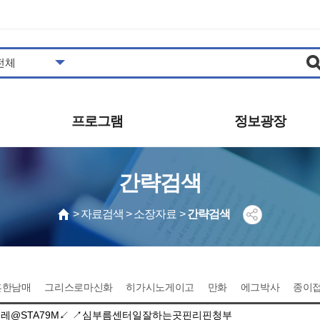
프로그램
정보광장
도서관일정
공지사항
간략검색
프로그램안내/신청
추천도서
영상콘텐츠
자주하는질문
> 자료검색 > 소장자료 >
간략검색
영화상영
묻고답하기
사진갤러리
공개자료
동아리
발간자료
견학신청
보도자료
흔한남매
그리스로마신화
히가시노게이고
만화
에그박사
종이
시설대관 안내
자원봉사 안내