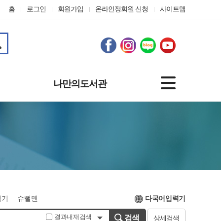
홈
로그인
회원가입
온라인정회원 신청
사이트맵
나만의도서관
기본정보
도서대출정보
나의신청
관심자료
맞춤도서 서비스
개인정보수정
온라인정회원 신청
접기
슈뻘맨
다국어입력기
결과내재검색
검색
상세검색