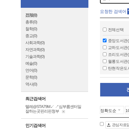
요청한 검색어
전체(0)
총류(0)
철학(0)
전체선택
종교(0)
중앙도서관(
사회과학(0)
교하도서관(
자연과학(0)
조리도서관(
기술과학(0)
월롱도서관(
예술(0)
탄현작은도
언어(0)
문학(0)
역사(0)
최근검색어
텔레@STA79M↙ ↗심부름센터일
잘하는곳핀리핀청부
관심자료
인기검색어