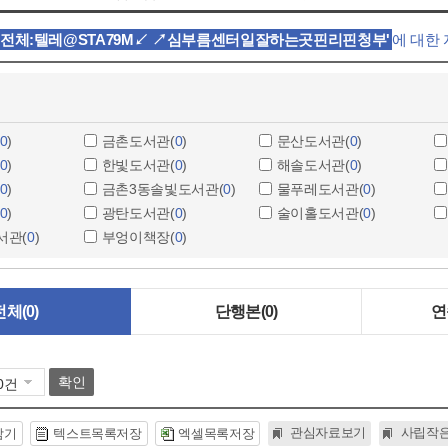
'전체:텔레@STA79M↙ ↗심부름센터일잘하는곳핀리핀청부'
에 대한
0
)
금촌도서관(
0
)
문산도서관(
0
)
0
)
한빛도서관(
0
)
해솔도서관(
0
)
0
)
금촌3동솔빛도서관(
0
)
물푸레도서관(
0
)
0
)
광탄도서관(
0
)
술이홀도서관(
0
)
서관(
0
)
부엉이책장(
0
)
전체
(0)
단행본
(0)
연
확인
관심자료보기
사립작
담기
텍스트목록저장
엑셀목록저장