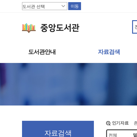
이동
도서관안내
자료검색
도서관소개
소장자료
이용안내
주제별자료
상호대차
신착자료
도서관서비스
대출베스트
책으로 행복한 파주
기관 인기도서
연속간행물
멀티미디어자료
인기자료
희망도서신청
자료검색