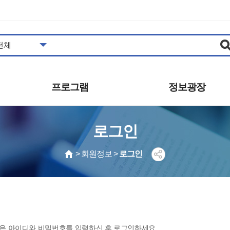
프로그램
정보광장
도서관일정
공지사항
로그인
프로그램안내/신청
추천도서
영상콘텐츠
자주하는질문
> 회원정보 >
로그인
영화상영
묻고답하기
사진갤러리
공개자료
동아리
발간자료
견학신청
보도자료
시설대관 안내
은 아이디와 비밀번호를 입력하신 후 로그인하세요.
자원봉사 안내