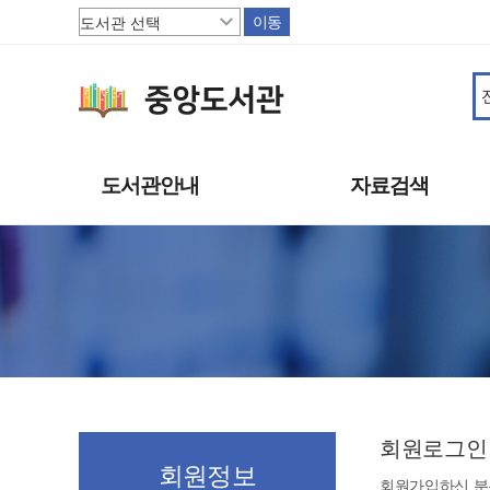
이동
도서관안내
자료검색
도서관소개
소장자료
이용안내
주제별자료
상호대차
신착자료
도서관서비스
대출베스트
책으로 행복한 파주
기관 인기도서
연속간행물
멀티미디어자료
회원로그인
희망도서신청
회원정보
회원가입하신 분